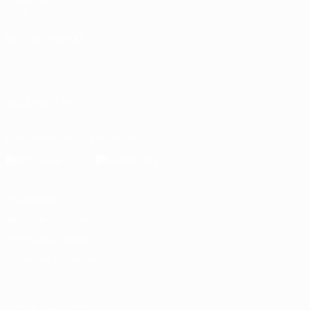
Fundação
UEFA
MUDAR IDIOMA
Português
English
Français
Deutsch
Русский
Español
Italiano
Português
العربية
SIGA-NOS EM
Descarregue a app oficial
Privacidade
Termos e condições
Política de cookies
Definições de cookies
© 1998-2026 UEFA. Todos os direitos reservados