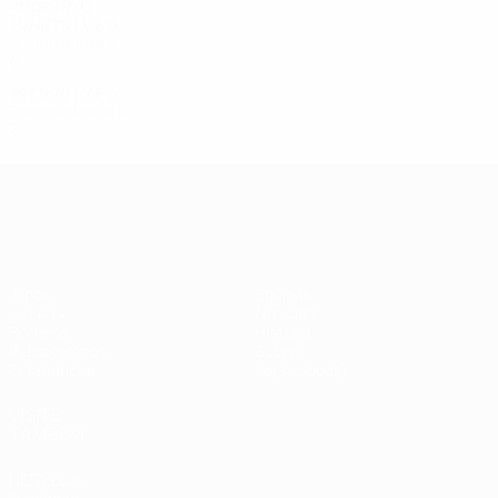
Anos 1970
1974/75
J
V
E
D
Quartos-de-final
6
3
0
3
1973/74
J
V
E
D
Primeira eliminatória
2
0
1
1
UEFA Champions League
Jogos
Equipas
UEFA.tv
Notícias
Sorteios
História
Passatempos
Sobre
Estatísticas
Loja (clubes)
VISITE
TAMBÉM
UEFA.com