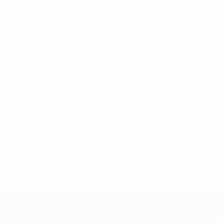
10
10
Orelesi
Lilaj
2012/13
J
V
E
D
Segunda pré-eliminatória
2
1
0
1