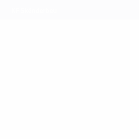
KF Skënderbeu
Melhores
marcadores
5
3
Salihi
Shkëmbi
Mais
presenças