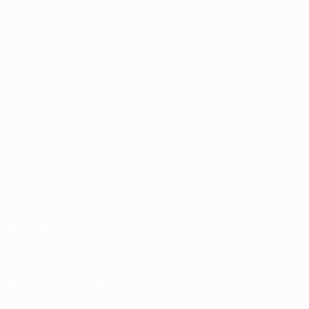
Jogos
UEFA.tv
Sorteios
Passatempos
Estatísticas
VISITE TAMBÉM
UEFA.com
Fundação UEFA
MUDAR IDIOMA
Português
English
Français
Deutsch
Русский
Español
Italia
SIGA-NOS EM
Descarregue a app oficial