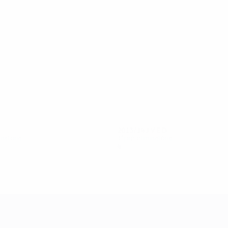
14
12
Shkëmbi
Arapi
2013/14
J
V
E
D
natória
3ª pré-eliminatória
4
2
1
1