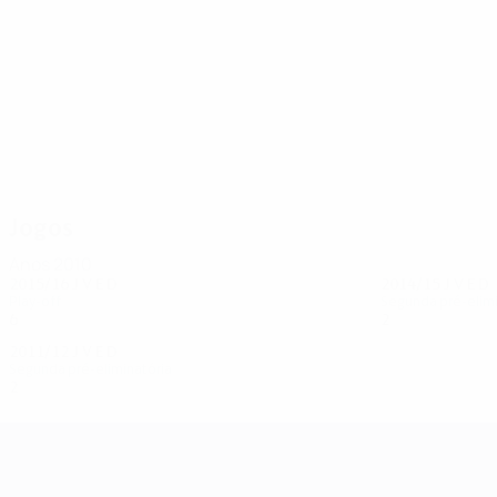
16
16
Radaš
Shehi
Jogos
Anos 2010
2015/16
J
V
E
D
2014/15
J
V
E
D
Play-off
Segunda pré-elimi
6
3
0
3
2
0
2
0
2011/12
J
V
E
D
Segunda pré-eliminatória
2
0
0
2
UEFA Champions League