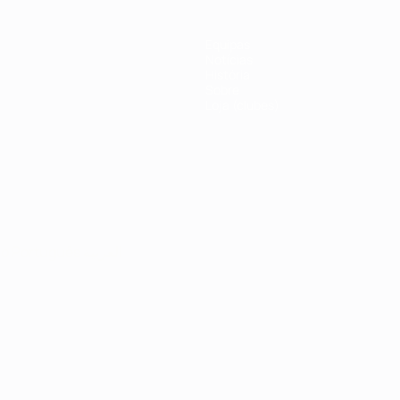
Equipas
Notícias
História
Sobre
Loja (clubes)
no
Português
العربية