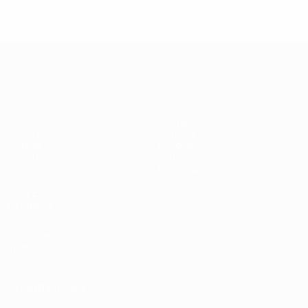
Primeira eliminatória
2
0
0
2
UEFA Champions League
Jogos
Equipas
UEFA.tv
Notícias
Sorteios
História
Passatempos
Sobre
Estatísticas
Loja (clubes)
VISITE
TAMBÉM
UEFA.com
Fundação
UEFA
MUDAR IDIOMA
Português
English
Français
Deutsch
Русский
Español