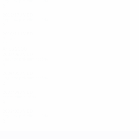
Segunda pré-eliminatória
2
1
0
1
2012/13
J
V
E
D
Segunda pré-eliminatória
2
1
0
1
2010/11
J
V
E
D
Grupos
12
4
1
7
Anos 2000
2007/08
J
V
E
D
Segunda pré-eliminatória
4
2
2
0
2004/05
J
V
E
D
Segunda pré-eliminatória
2
0
0
2
2003/04
J
V
E
D
3ª pré-eliminatória
4
1
1
2
2002/03
J
V
E
D
Segunda pré-eliminatória
2
0
1
1
UEFA Champions League