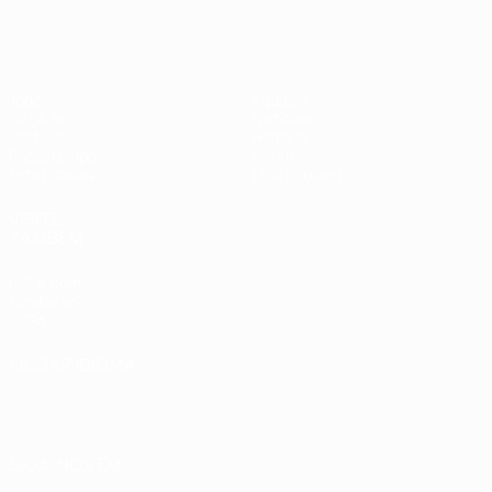
Jogos
Equipas
UEFA.tv
Notícias
Sorteios
História
Passatempos
Sobre
Estatísticas
Loja (clubes)
VISITE
TAMBÉM
UEFA.com
Fundação
UEFA
MUDAR IDIOMA
Português
English
Français
Deutsch
Русский
Español
Italiano
Português
العربية
SIGA-NOS EM