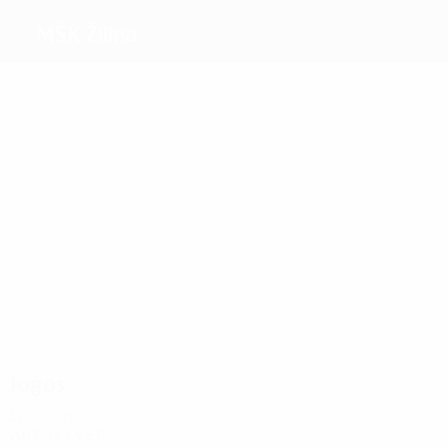
MŠK Žilina
Melhores
marcadores
4
3
3
2
2
2
Oravec
Lietava
M.
Majtán
Piaček
Štyvar
Ceesay
Mais
presenças
16
14
12
12
12
14
Jež
Majtán
Piaček
Oravec
Pečalka
Dúbravka
Jogos
Anos 2010
2017/18
J
V
E
D