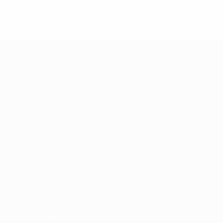
2009/10
J
V
E
D
3ª pré-eliminatória
4
1
2
1
UEFA Champions League
Jogos
Equipas
UEFA.tv
Notícias
Sorteios
História
Passatempos
Sobre
Estatísticas
Loja (clubes)
VISITE
TAMBÉM
UEFA.com
Fundação
UEFA
MUDAR IDIOMA