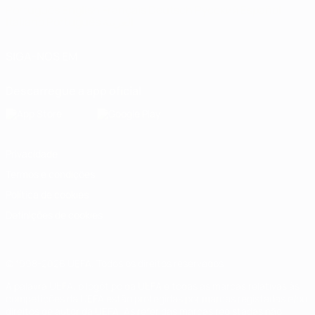
Português
English
Français
Deutsch
Русский
Español
Italiano
Português
العربية
SIGA-NOS EM
Descarregue a app oficial
Privacidade
Termos e condições
Política de cookies
Definições de cookies
© 1998-2026 UEFA. Todos os direitos reservados
A palavra UEFA, o logótipo da UEFA e todas as marcas relativas às
competições da UEFA estão protegidas por marcas registadas e/ou
direitos de autor da UEFA. As referidas marcas registadas não