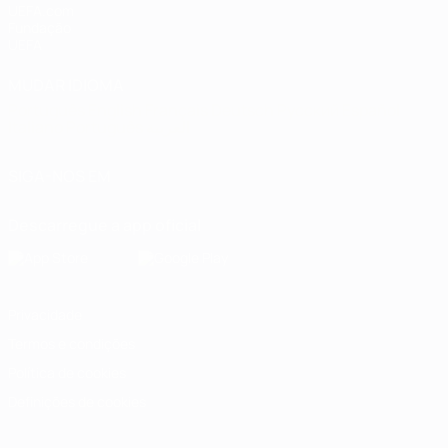
UEFA.com
Fundação
UEFA
MUDAR IDIOMA
Português
English
Français
Deutsch
Русский
Español
Italiano
Português
العربية
SIGA-NOS EM
Descarregue a app oficial
Privacidade
Termos e condições
Política de cookies
Definições de cookies