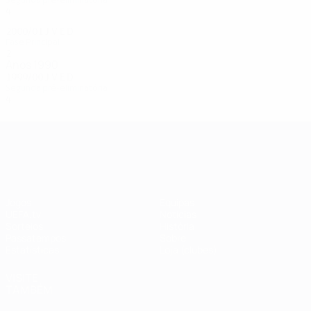
4
0
4
0
2000/01
J
V
E
D
Fase Principal
2
0
1
1
Anos 1990
1999/00
J
V
E
D
Segunda pré-eliminatória
4
1
0
3
UEFA Champions League
Jogos
Equipas
UEFA.tv
Notícias
Sorteios
História
Passatempos
Sobre
Estatísticas
Loja (clubes)
VISITE
TAMBÉM