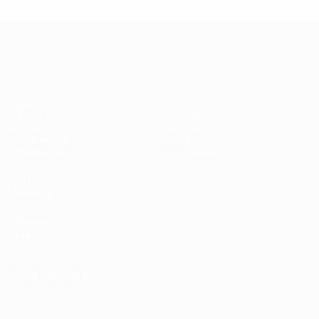
UEFA Champions League
Jogos
Equipas
UEFA.tv
Notícias
Sorteios
História
Passatempos
Sobre
Estatísticas
Loja (clubes)
VISITE
TAMBÉM
UEFA.com
Fundação
UEFA
MUDAR IDIOMA
Português
English
Français
Deutsch
Русский
Español
Italiano
Português
العربية