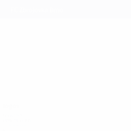
FC Zbrojovka Brno
Melhores
marcadores
3
2
1
Horny
Pospisil
1
Kroupa
Došek
Pesice
Janečka
Mais
presenças
4
4
4
4
4
4
Petrtyl
Kotásek
Kosár
Pesice
Jarusek
Janečka
Jogos
Anos 1970
1978/79
J
V
E
D
2ª eliminatória
4
1
3
0