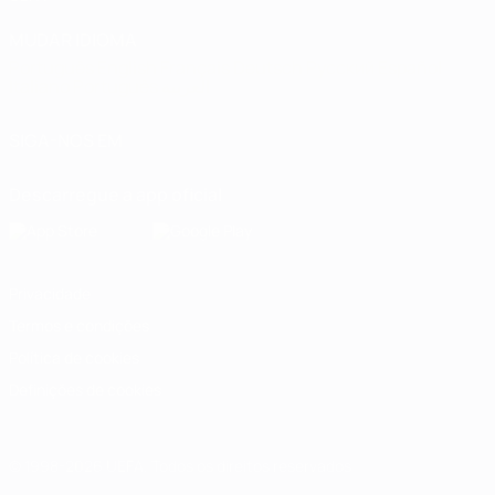
MUDAR IDIOMA
Português
English
Français
Deutsch
Русский
Español
Italiano
Português
العربية
SIGA-NOS EM
Descarregue a app oficial
Privacidade
Termos e condições
Política de cookies
Definições de cookies
© 1998-2026 UEFA. Todos os direitos reservados