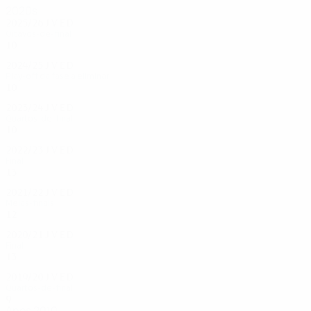
2020s
2025/26
J
V
E
D
Oitavos-de-final
10
5
1
4
2024/25
J
V
E
D
Play-off da fase a eliminar
10
3
2
5
2023/24
J
V
E
D
Quartos-de-final
10
8
2
0
2022/23
J
V
E
D
Final
13
8
5
0
2021/22
J
V
E
D
Meias-finais
12
7
2
3
2020/21
J
V
E
D
Final
13
11
1
1
2019/20
J
V
E
D
Quartos-de-final
9
6
2
1
Anos 2010