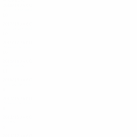
2018/19
J
V
E
D
Quartos-de-final
10
7
1
2
2017/18
J
V
E
D
Quartos-de-final
10
6
0
4
2016/17
J
V
E
D
Oitavos-de-final
10
5
3
2
2015/16
J
V
E
D
Meias-finais
12
6
3
3
2014/15
J
V
E
D
Oitavos-de-final
8
2
2
4
2013/14
J
V
E
D
Oitavos-de-final
8
5
0
3
2012/13
J
V
E
D
Grupos
6
0
3
3
2011/12
J
V
E
D