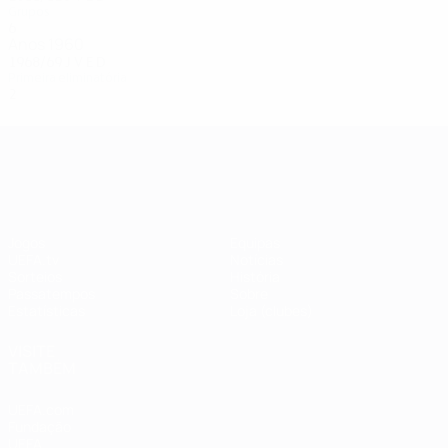
Grupos
6
3
1
2
Anos 1960
1968/69
J
V
E
D
Primeira eliminatória
2
0
1
1
UEFA Champions League
Jogos
Equipas
UEFA.tv
Notícias
Sorteios
História
Passatempos
Sobre
Estatísticas
Loja (clubes)
VISITE
TAMBÉM
UEFA.com
Fundação
UEFA