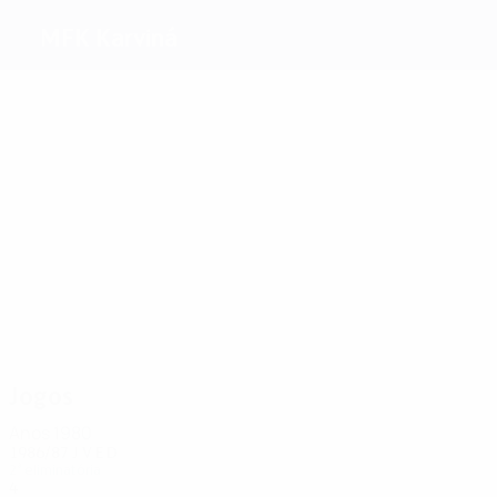
MFK Karviná
Melhores
marcadores
3
1
Lorenc
Vlk
Kadlec
Keler
Sourek
Kovacik
Mais
presenças
4
4
4
4
4
4
Lorenc
Vlk
Kadlec
Keler
Beles
Sourek
Jogos
Anos 1980
1986/87
J
V
E
D
2ª eliminatória
4
2
1
1