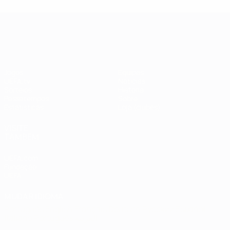
UEFA Champions League
Jogos
Equipas
UEFA.tv
Notícias
Sorteios
História
Passatempos
Sobre
Estatísticas
Loja (clubes)
VISITE
TAMBÉM
UEFA.com
Fundação
UEFA
MUDAR IDIOMA
Português
English
Français
Deutsch
Русский
Español
Italiano
Português
العربية