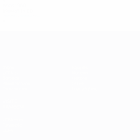
4
1
1
2
Anos 1960
1964/65
J
V
E
D
Primeira eliminatória
4
2
0
2
UEFA Champions League
Jogos
Equipas
UEFA.tv
Notícias
Sorteios
História
Passatempos
Sobre
Estatísticas
Loja (clubes)
VISITE
TAMBÉM
UEFA.com
Fundação
UEFA