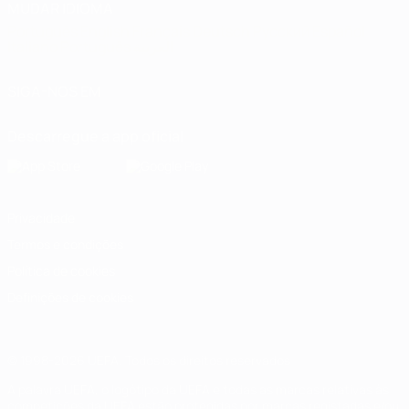
MUDAR IDIOMA
Português
English
Français
Deutsch
Русский
Español
Italiano
Português
العربية
SIGA-NOS EM
Descarregue a app oficial
Privacidade
Termos e condições
Política de cookies
Definições de cookies
© 1998-2026 UEFA. Todos os direitos reservados
A palavra UEFA, o logótipo da UEFA e todas as marcas relativas às
competições da UEFA estão protegidas por marcas registadas e/ou