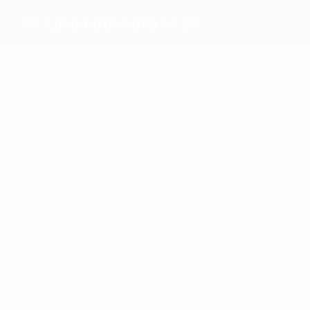
FC Lokomotiv Sofia 1929
Melhores
marcadores
7
2
1
1
1
5
Kotkov
Milev
Kostov
Kolev
Vassilev
Debarski
Mais
presenças
4
4
4
4
4
4
Stoikov
Kolev
Milev
Kotzev
Vassilev
Dimitrov
Jogos
Anos 1970
1978/79
J
V
E
D
2ª eliminatória