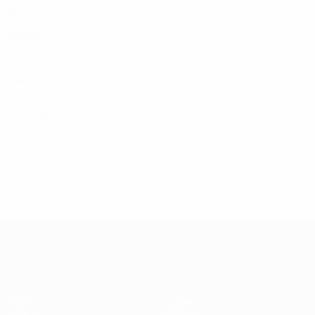
Oitavos-de-final
10
6
2
2
Anos 2000
2008/09
J
V
E
D
Grupos
8
2
4
2
Anos 1990
1999/00
J
V
E
D
2ª fase de grupos
14
6
5
3
Anos 1960
1969/70
J
V
E
D
Quartos-de-final
6
4
1
1
Anos 1950
1956/57
J
V
E
D
Final
7
3
3
1
UEFA Champions League
Jogos
Equipas
UEFA.tv
Notícias