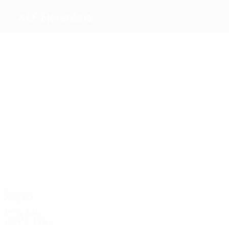
ACF Fiorentina
Melhores
marcadores
5
5
4
4
9
6
Mutu
S.
Chiesa
Balbo
Gilardino
Batistuta
Jovetić
Mais
presenças
17
17
14
14
17
Frey
Vargas
Di Livio
16
Dainelli
Gilardino
Montolivo
Jogos
Anos 2010
2009/10
J
V
E
D