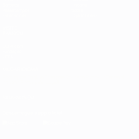
Sorteios
História
Passatempos
Sobre
Estatísticas
Loja (clubes)
VISITE
TAMBÉM
UEFA.com
Fundação
UEFA
MUDAR IDIOMA
Português
English
Français
Deutsch
Русский
Español
Italiano
Português
العربية
SIGA-NOS EM
Descarregue a app oficial