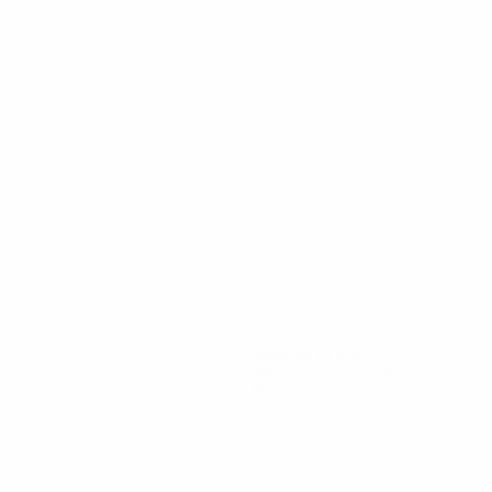
6
5
Poçi
Ahmataj
2002/03
J
V
E
D
Segunda pré-eliminatória
4
1
1
2