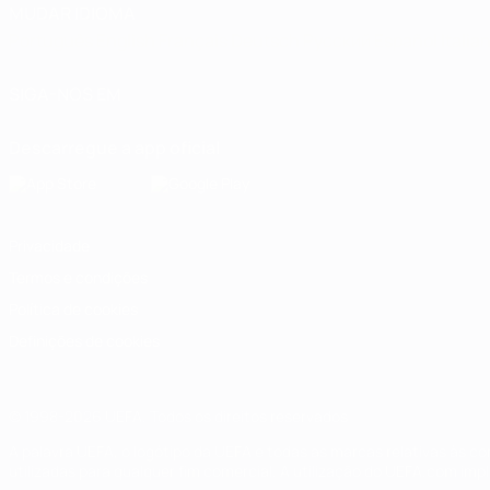
MUDAR IDIOMA
Português
English
Français
Deutsch
Русский
Español
Italia
SIGA-NOS EM
Descarregue a app oficial
Privacidade
Termos e condições
Política de cookies
Definições de cookies
© 1998-2026 UEFA. Todos os direitos reservados
A palavra UEFA, o logótipo da UEFA e todas as marcas relativas às c
utilizadas para qualquer fim comercial. A utilização do UEFA.com imp