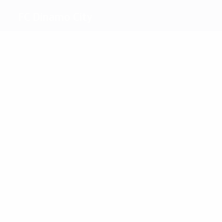
FC Dinamo City
Melhores
marcadores
1
1
E. Vila
Xhafaj
Mais
presenças