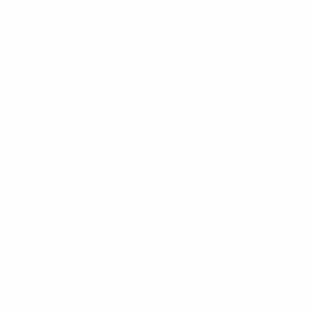
8
6
Pisha
Xhafaj
Jogos
Anos 2010
2010/11
J
V
E
D
Segunda pré-eliminatória
2
1
0
1
Anos 2000
2008/09
J
V
E
D
1ª pré-eliminatória
2
0
0
1
Anos 1990
1990/91
J
V
E
D
Primeira eliminatória
2
0
1
1
Anos 1980