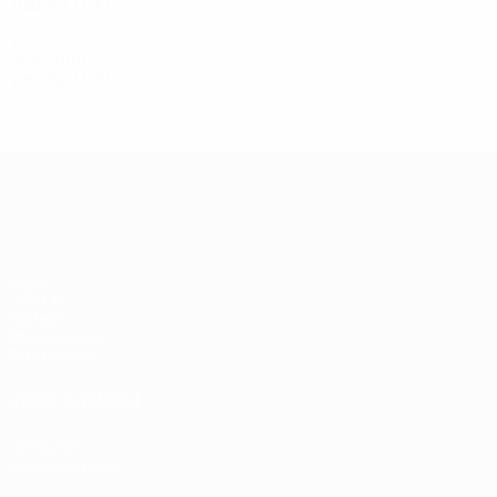
1986/87
J
V
E
D
Primeira eliminatória
2
0
0
2
Anos 1960
1967/68
J
V
E
D
Primeira eliminatória
2
0
0
0
UEFA Champions League
Jogos
UEFA.tv
Sorteios
Passatempos
Estatísticas
VISITE TAMBÉM
UEFA.com
Fundação UEFA