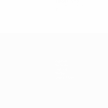
1980/81
J
V
E
D
Primeira eliminatória
2
0
0
2
Equipas
Notícias
História
Sobre
Loja (clubes)