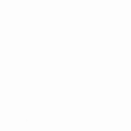
no
Português
العربية
ompetições da UEFA estão protegidas por marcas registadas e/ou direi
lica o seu acordo com os Termos e Condições, e com a Política de Priva