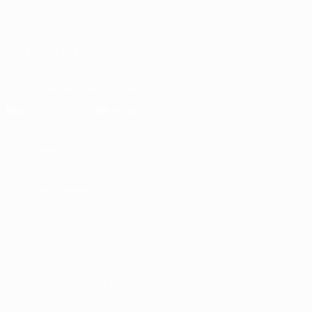
Português
English
Français
Deutsch
Русский
Español
Italiano
Português
العربية
SIGA-NOS EM
Descarregue a app oficial
Privacidade
Termos e condições
Política de cookies
Definições de cookies
© 1998-2026 UEFA. Todos os direitos reservados
A palavra UEFA, o logótipo da UEFA e todas as marcas relativas às
competições da UEFA estão protegidas por marcas registadas e/ou
direitos de autor da UEFA. As referidas marcas registadas não