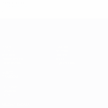
2009/10
J
V
E
D
3ª pré-eliminatória
2
1
0
1
UEFA Champions League
Jogos
Equipas
UEFA.tv
Notícias
Sorteios
História
Passatempos
Sobre
Estatísticas
Loja (clubes)
VISITE
TAMBÉM
UEFA.com
Fundação
UEFA
MUDAR IDIOMA