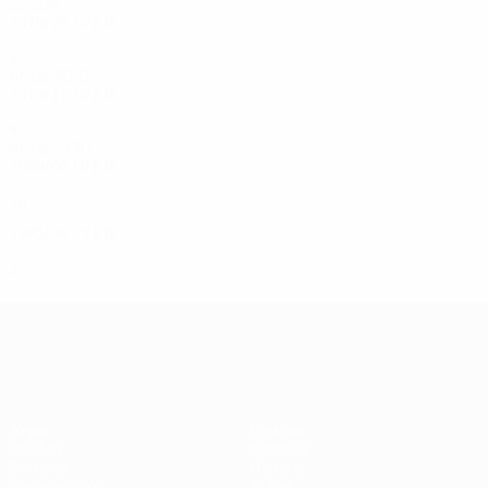
2020s
2019/20
J
V
E
D
Segunda pré-eliminatória
4
2
0
2
Anos 2010
2010/11
J
V
E
D
3ª pré-eliminatória
4
1
1
2
Anos 1990
1999/00
J
V
E
D
1ª fase de grupos
10
3
2
5
1993/94
J
V
E
D
Primeira eliminatória
2
1
0
1
UEFA Champions League
Jogos
Equipas
UEFA.tv
Notícias
Sorteios
História
Passatempos
Sobre