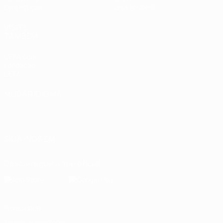
Estatísticas
Loja (clubes)
VISITE
TAMBÉM
UEFA.com
Fundação
UEFA
MUDAR IDIOMA
Português
English
Français
Deutsch
Русский
Español
Italiano
Português
العربية
SIGA-NOS EM
Descarregue a app oficial
Privacidade
Termos e condições