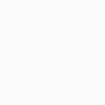
Notícias
História
Sobre
Loja (clubes)
no
Português
العربية