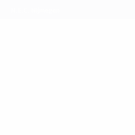
N.E.C. Nijmegen
Melhores
marcadores
Kers
0
Crettaz
Mais
presenças