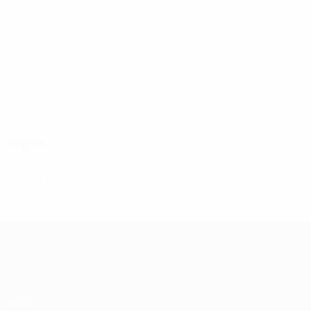
1
1
Crettaz
Fonville
Jogos
2020s
2026/27
J
V
E
D
3ª pré-eliminatória
2
0
1
0
UEFA Champions League
Jogos