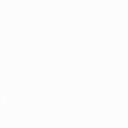
UEFA.tv
Sorteios
Passatempos
Estatísticas
VISITE TAMBÉM
UEFA.com
Fundação UEFA
MUDAR IDIOMA
Português
English
Français
Deutsch
Русский
Español
Italia
SIGA-NOS EM
Descarregue a app oficial
Privacidade
Termos e condições