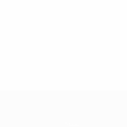
1
1
Lebreton
Ouaissa
Equipas