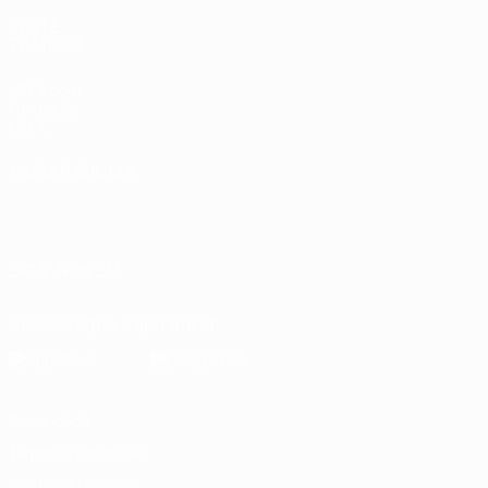
VISITE
TAMBÉM
UEFA.com
Fundação
UEFA
MUDAR IDIOMA
Português
English
Français
Deutsch
Русский
Español
Italiano
Português
العربية
SIGA-NOS EM
Descarregue a app oficial
Privacidade
Termos e condições
Política de cookies