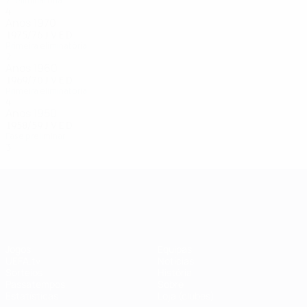
2ª eliminatória
4
1
2
1
Anos 1970
1975/76
J
V
E
D
Primeira eliminatória
2
0
0
2
Anos 1960
1969/70
J
V
E
D
Primeira eliminatória
4
2
0
2
Anos 1950
1958/59
J
V
E
D
Fase preliminar
3
1
0
2
UEFA Champions League
Jogos
Equipas
UEFA.tv
Notícias
Sorteios
História
Passatempos
Sobre
Estatísticas
Loja (clubes)