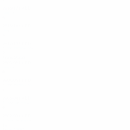
2016/17
J
V
E
D
Grupos
6
0
0
6
2015/16
J
V
E
D
Play-off
4
1
0
3
2012/13
J
V
E
D
3ª pré-eliminatória
2
0
1
1
Anos 2000
2005/06
J
V
E
D
Grupos
8
2
2
4
2004/05
J
V
E
D
3ª pré-eliminatória
4
2
1
1
2003/04
J
V
E
D
1ª fase de grupos
8
3
3
2
2002/03
J
V
E
D
1ª fase de grupos
10
3
4
3
Anos 1990