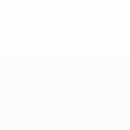
1977/78
J
V
E
D
Final
9
5
0
4
1976/77
J
V
E
D
Quartos-de-final
6
2
3
1
1973/74
J
V
E
D
2ª eliminatória
4
3
0
1
UEFA Champions League
Jogos
Equipas
UEFA.tv
Notícias
Sorteios
História
Passatempos
Sobre
Estatísticas
Loja (clubes)
VISITE
TAMBÉM