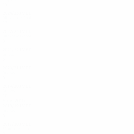
14
7
2
5
2024/25
J
V
E
D
Oitavos-de-final
12
5
2
5
2022/23
J
V
E
D
Oitavos-de-final
8
3
2
3
2021/22
J
V
E
D
Grupos
6
1
1
4
2020/21
J
V
E
D
Grupos
6
2
2
2
2019/20
J
V
E
D
Grupos
10
3
4
3
Anos 2010
2018/19
J
V
E
D
Grupos
6
1
3
2
2017/18
J
V
E
D
3ª pré-eliminatória
2
0
1
1