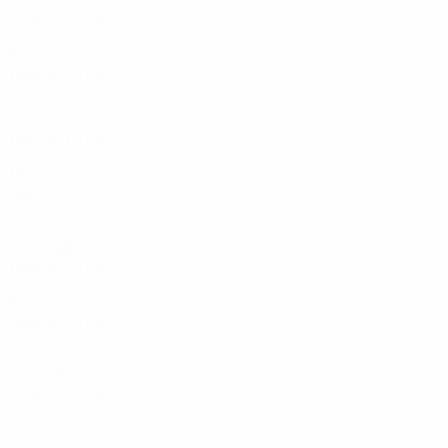
1998/99
J
V
E
D
Segunda pré-eliminatória
4
2
1
1
1996/97
J
V
E
D
Qualificação
2
0
2
0
1992/93
J
V
E
D
Grupos
10
5
1
4
1990/91
J
V
E
D
2ª eliminatória
4
1
2
1
Anos 1980
1988/89
J
V
E
D
2ª eliminatória
4
2
0
2
1980/81
J
V
E
D
Primeira eliminatória
2
0
0
2
Anos 1970
1978/79
J
V
E
D
Primeira eliminatória
2
1
0
1