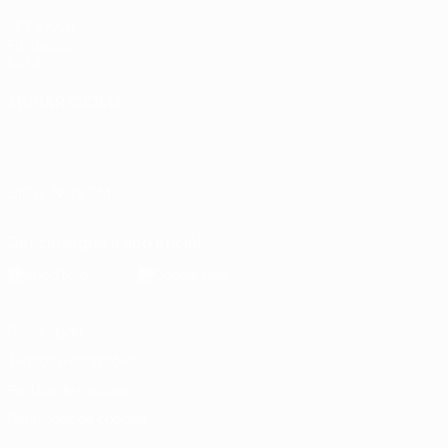
UEFA.com
Fundação
UEFA
MUDAR IDIOMA
Português
English
Français
Deutsch
Русский
Español
Italiano
Português
العربية
SIGA-NOS EM
Descarregue a app oficial
Privacidade
Termos e condições
Política de cookies
Definições de cookies