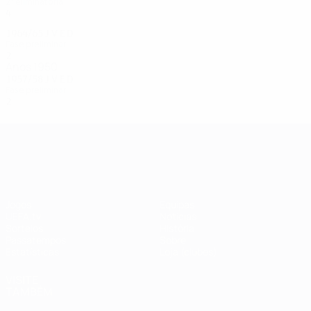
2ª eliminatória
4
3
0
1
1964/65
J
V
E
D
Fase preliminar
2
0
1
1
Anos 1950
1957/58
J
V
E
D
Fase preliminar
2
1
0
1
UEFA Champions League
Jogos
Equipas
UEFA.tv
Notícias
Sorteios
História
Passatempos
Sobre
Estatísticas
Loja (clubes)
VISITE
TAMBÉM