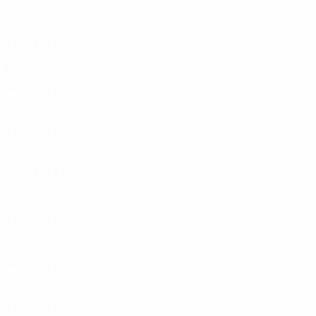
Fase preliminar
2
0
1
1
Anos 1970
1976/77
J
V
E
D
Quartos-de-final
6
3
2
1
1975/76
J
V
E
D
Final
9
6
1
2
1974/75
J
V
E
D
Meias-finais
8
3
2
3
1970/71
J
V
E
D
Primeira eliminatória
2
1
0
1
Anos 1960
1969/70
J
V
E
D
2ª eliminatória
4
1
0
3
1968/69
J
V
E
D
Primeira eliminatória
2
1
0
1
1967/68
J
V
E
D