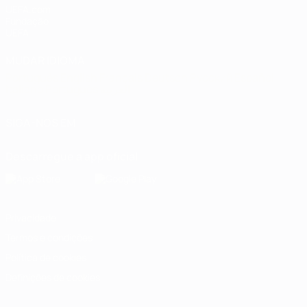
UEFA.com
Fundação
UEFA
MUDAR IDIOMA
Português
English
Français
Deutsch
Русский
Español
Italiano
Português
العربية
SIGA-NOS EM
Descarregue a app oficial
Privacidade
Termos e condições
Política de cookies
Definições de cookies