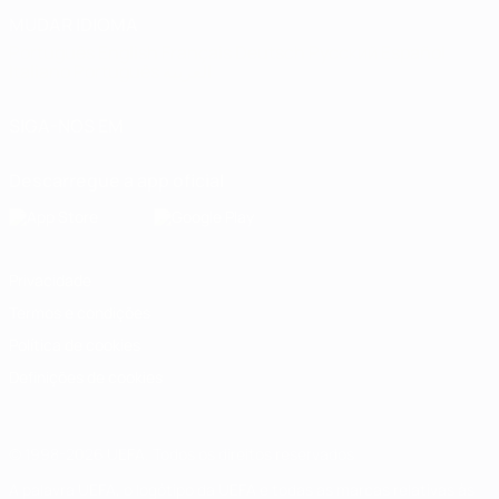
MUDAR IDIOMA
Português
English
Français
Deutsch
Русский
Español
Italiano
Português
العربية
SIGA-NOS EM
Descarregue a app oficial
Privacidade
Termos e condições
Política de cookies
Definições de cookies
© 1998-2026 UEFA. Todos os direitos reservados
A palavra UEFA, o logótipo da UEFA e todas as marcas relativas às