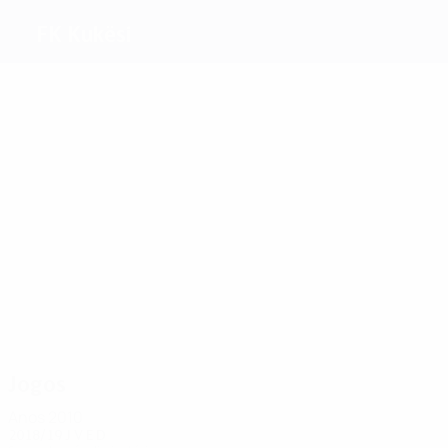
FK Kukësi
Melhores
marcadores
1
1
1
Lena
Plaku
Shameti
Pejić
Emini
Dzaria
Mais
presenças
4
4
6
Plaku
6
4
Cyrbja
Musolli
Shameti
Cordeiro
6
Rumbullaku
Jogos
Anos 2010
2018/19
J
V
E
D