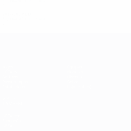
Segunda pré-eliminatória
4
0
3
1
2017/18
J
V
E
D
Segunda pré-eliminatória
2
1
0
1
UEFA Champions League
Jogos
Equipas
UEFA.tv
Notícias
Sorteios
História
Passatempos
Sobre
Estatísticas
Loja (clubes)
VISITE
TAMBÉM
UEFA.com
Fundação
UEFA