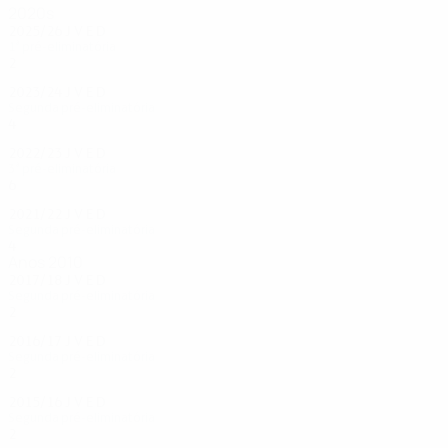
2020s
2025/26
J
V
E
D
1ª pré-eliminatória
2
1
1
0
2023/24
J
V
E
D
Segunda pré-eliminatória
4
1
2
1
2022/23
J
V
E
D
3ª pré-eliminatória
6
2
3
1
2021/22
J
V
E
D
Segunda pré-eliminatória
4
2
0
2
Anos 2010
2017/18
J
V
E
D
Segunda pré-eliminatória
2
1
0
1
2016/17
J
V
E
D
Segunda pré-eliminatória
2
0
1
1
2015/16
J
V
E
D
Segunda pré-eliminatória
2
0
1
1