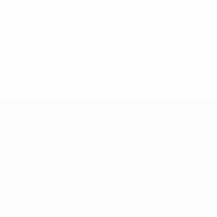
2014/15
J
V
E
D
Segunda pré-eliminatória
2
0
0
2
Anos 1990
1999/00
J
V
E
D
Segunda pré-eliminatória
4
2
0
2
1992/93
J
V
E
D
Primeira eliminatória
2
0
0
2
UEFA Champions League
Jogos
Equipas
UEFA.tv
Notícias
Sorteios
História
Passatempos
Sobre
Estatísticas
Loja (clubes)
VISITE