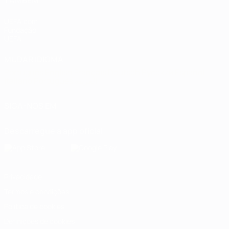
TAMBÉM
UEFA.com
Fundação
UEFA
MUDAR IDIOMA
Português
English
Français
Deutsch
Русский
Español
Italiano
Português
العربية
SIGA-NOS EM
Descarregue a app oficial
Privacidade
Termos e condições
Política de cookies
Definições de cookies