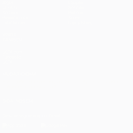
Jogos
Equipas
UEFA.tv
Notícias
Sorteios
História
Passatempos
Sobre
Estatísticas
Loja (clubes)
VISITE
TAMBÉM
UEFA.com
Fundação
UEFA
MUDAR IDIOMA
Português
English
Français
Deutsch
Русский
Español
Italiano
Português
العربية
SIGA-NOS EM
Descarregue a app oficial