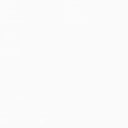
Jogos
Equipas
UEFA.tv
Notícias
Sorteios
História
Passatempos
Sobre
Estatísticas
Loja (clubes)
VISITE
TAMBÉM
UEFA.com
Fundação
UEFA
MUDAR IDIOMA
Português
English
Français
Deutsch
Русский
Español
Italiano
Português
العربية
SIGA-NOS EM
Descarregue a app oficial