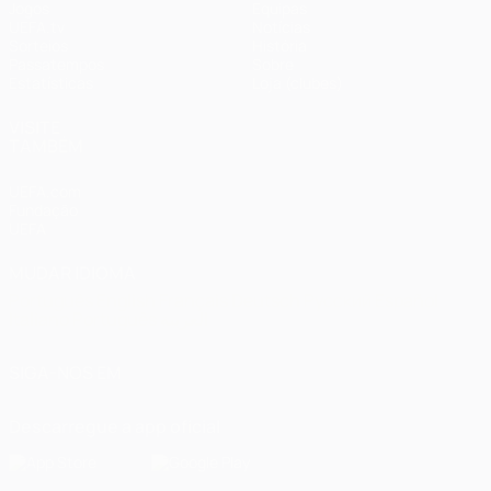
Jogos
Equipas
UEFA.tv
Notícias
Sorteios
História
Passatempos
Sobre
Estatísticas
Loja (clubes)
VISITE
TAMBÉM
UEFA.com
Fundação
UEFA
MUDAR IDIOMA
Português
English
Français
Deutsch
Русский
Español
Italiano
Português
العربية
SIGA-NOS EM
Descarregue a app oficial