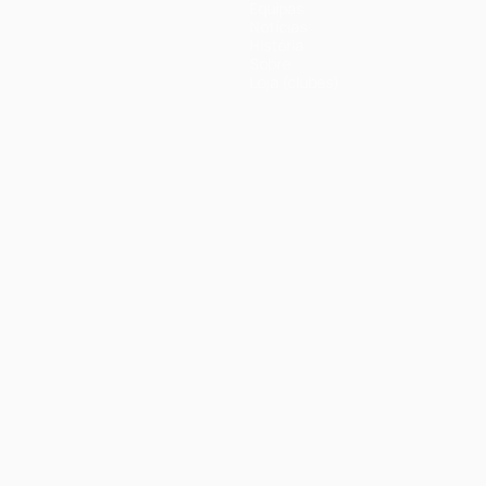
Equipas
Notícias
História
Sobre
Loja (clubes)
no
Português
العربية