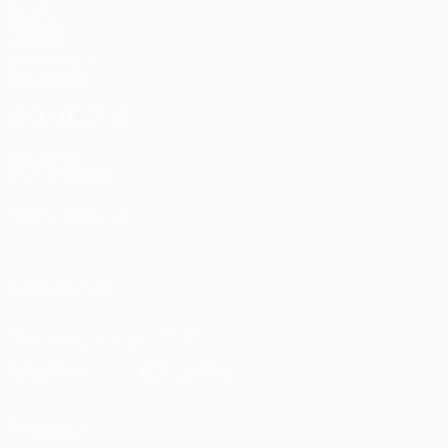
Jogos
UEFA.tv
Sorteios
Passatempos
Estatísticas
VISITE TAMBÉM
UEFA.com
Fundação UEFA
MUDAR IDIOMA
Português
English
Français
Deutsch
Русский
Español
Italia
SIGA-NOS EM
Descarregue a app oficial
Privacidade