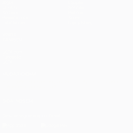
Jogos
Equipas
UEFA.tv
Notícias
Sorteios
História
Passatempos
Sobre
Estatísticas
Loja (clubes)
VISITE
TAMBÉM
UEFA.com
Fundação
UEFA
MUDAR IDIOMA
Português
English
Français
Deutsch
Русский
Español
Italiano
Português
العربية
SIGA-NOS EM
Descarregue a app oficial