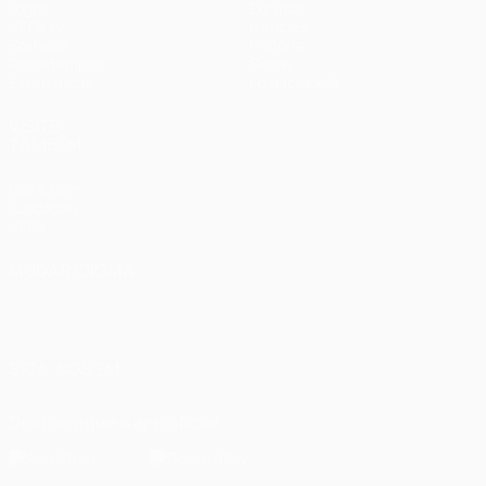
Jogos
Equipas
UEFA.tv
Notícias
Sorteios
História
Passatempos
Sobre
Estatísticas
Loja (clubes)
VISITE
TAMBÉM
UEFA.com
Fundação
UEFA
MUDAR IDIOMA
Português
English
Français
Deutsch
Русский
Español
Italiano
Português
العربية
SIGA-NOS EM
Descarregue a app oficial