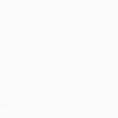
Jogos
Equipas
UEFA.tv
Notícias
Sorteios
História
Passatempos
Sobre
Estatísticas
Loja (clubes)
VISITE
TAMBÉM
UEFA.com
Fundação
UEFA
MUDAR IDIOMA
Português
English
Français
Deutsch
Русский
Español
Italiano
Português
العربية
SIGA-NOS EM
Descarregue a app oficial