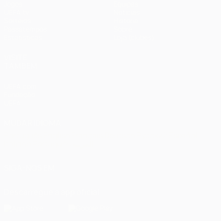
Jogos
Equipas
UEFA.tv
Notícias
Sorteios
História
Passatempos
Sobre
Estatísticas
Loja (clubes)
VISITE
TAMBÉM
UEFA.com
Fundação
UEFA
MUDAR IDIOMA
Português
English
Français
Deutsch
Русский
Español
Italiano
Português
العربية
SIGA-NOS EM
Descarregue a app oficial