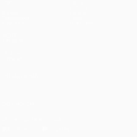
Jogos
Equipas
UEFA.tv
Notícias
Sorteios
História
Passatempos
Sobre
Estatísticas
Loja (clubes)
VISITE
TAMBÉM
UEFA.com
Fundação
UEFA
MUDAR IDIOMA
Português
English
Français
Deutsch
Русский
Español
Italiano
Português
العربية
SIGA-NOS EM
Descarregue a app oficial