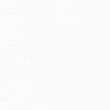
Jogos
Equipas
UEFA.tv
Notícias
Sorteios
História
Passatempos
Sobre
Estatísticas
Loja (clubes)
VISITE
TAMBÉM
UEFA.com
Fundação
UEFA
MUDAR IDIOMA
Português
English
Français
Deutsch
Русский
Español
Italiano
Português
العربية
SIGA-NOS EM
Descarregue a app oficial