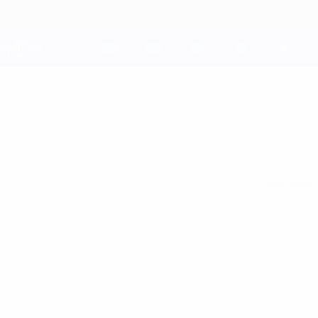
Saltar
para
o
Oficial da Champions League
conteúdo
Resultados em directo e Fantasy
principal
UEFA Champions League
Pelo menos