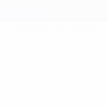
Comparação entre equipas
Época 2026/27
Estatísticas ainda indisponíveis
 uma destas equipas ainda não jogou esta época na Champi