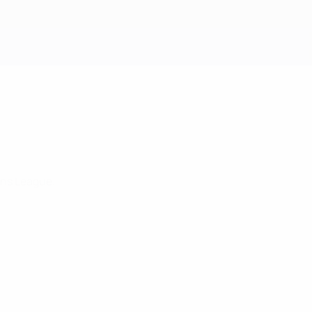
Obtenha
ons League.