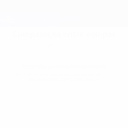
Saltar
para
o
Oficial da Champions League
Obtenha
conteúdo
Resultados em directo e Fantasy
principal
UEFA Champions League
Comparação entre equipas
Época 2026/27
Estatísticas ainda indisponíveis
Pelo menos uma destas equipas ainda não jogou
esta época na Champions League.