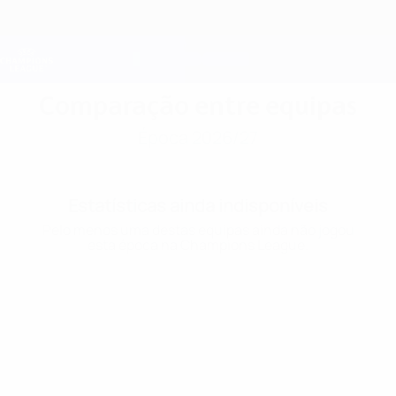
Saltar
para
o
Oficial da Champions League
Obtenha
conteúdo
Resultados em directo e Fantasy
principal
UEFA Champions League
Comparação entre equipas
Época 2026/27
Estatísticas ainda indisponíveis
Pelo menos uma destas equipas ainda não jogou
esta época na Champions League.