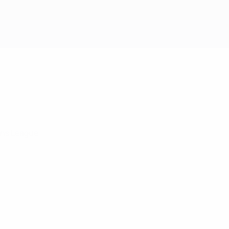
Obtenha
ons League.