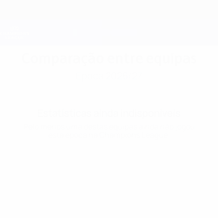
Saltar
para
o
Oficial da Champions League
Obtenha
conteúdo
Resultados em directo e Fantasy
principal
UEFA Champions League
Comparação entre equipas
Época 2026/27
Estatísticas ainda indisponíveis
Pelo menos uma destas equipas ainda não jogou
esta época na Champions League.