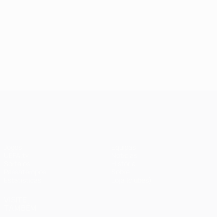
UEFA Champions League
Jogos
Equipas
UEFA.tv
Notícias
Sorteios
História
Passatempos
Sobre
Estatísticas
Loja (clubes)
VISITE
TAMBÉM