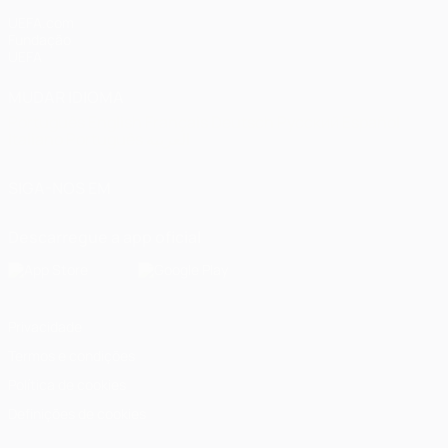
UEFA.com
Fundação
UEFA
MUDAR IDIOMA
Português
English
Français
Deutsch
Русский
Español
Italiano
Português
العربية
SIGA-NOS EM
Descarregue a app oficial
Privacidade
Termos e condições
Política de cookies
Definições de cookies