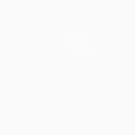
Equipas
Notícias
História
Sobre
Loja (clubes)
no
Português
العربية