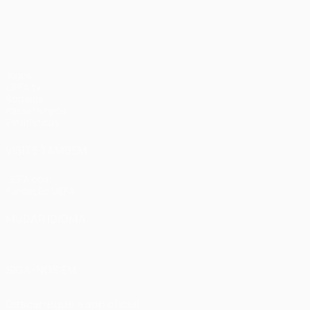
UEFA Champions League
Jogos
UEFA.tv
Sorteios
Passatempos
Estatísticas
VISITE TAMBÉM
UEFA.com
Fundação UEFA
MUDAR IDIOMA
Português
English
Français
Deutsch
Русский
Español
Italia
SIGA-NOS EM
Descarregue a app oficial