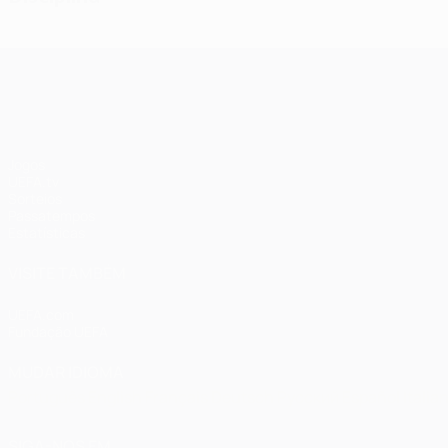
UEFA Champions League
Jogos
UEFA.tv
Sorteios
Passatempos
Estatísticas
VISITE TAMBÉM
UEFA.com
Fundação UEFA
MUDAR IDIOMA
Português
English
Français
Deutsch
Русский
Español
Italia
SIGA-NOS EM