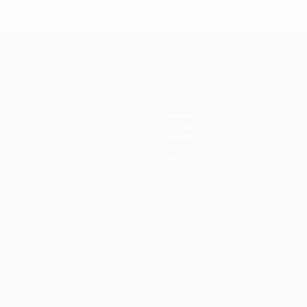
Equipas
Notícias
História
Sobre
Loja (clubes)
no
Português
العربية