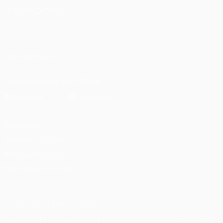
MUDAR IDIOMA
Português
English
Français
Deutsch
Русский
Español
Italiano
Português
العربية
SIGA-NOS EM
Descarregue a app oficial
Privacidade
Termos e condições
Política de cookies
Definições de cookies
© 1998-2026 UEFA. Todos os direitos reservados
A palavra UEFA, o logótipo da UEFA e todas as marcas relativas às