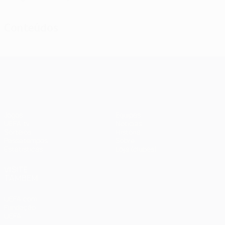
Conteúdos
UEFA Champions League
Jogos
Equipas
UEFA.tv
Notícias
Sorteios
História
Passatempos
Sobre
Estatísticas
Loja (clubes)
VISITE
TAMBÉM
UEFA.com
Fundação
UEFA