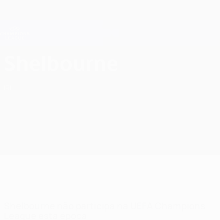
Saltar
para
o
Oficial da Champions League
Obtenha
conteúdo
Resultados em directo e Fantasy
principal
UEFA Champions League
Shelbourne FC UEFA Champions League 2026/27
Shelbourne
IRL
Shelbourne não participa na UEFA Champions
League esta época