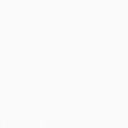
Jogos
Equipas
UEFA.tv
Notícias
Sorteios
História
Passatempos
Sobre
Estatísticas
Loja (clubes)
VISITE
TAMBÉM
UEFA.com
Fundação
UEFA
MUDAR IDIOMA
Português
English
Français
Deutsch
Русский
Español
Italiano
Português
العربية
SIGA-NOS EM
Descarregue a app oficial