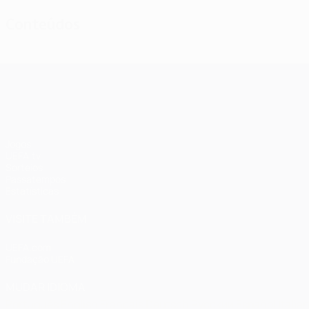
Conteúdos
UEFA Champions League
Jogos
UEFA.tv
Sorteios
Passatempos
Estatísticas
VISITE TAMBÉM
UEFA.com
Fundação UEFA
MUDAR IDIOMA
Português
English
Français
Deutsch
Русский
Español
Italia