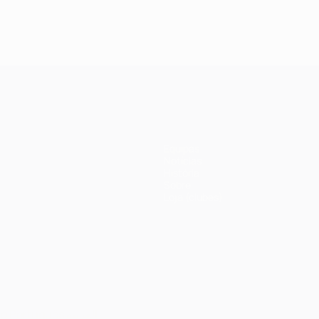
Equipas
Notícias
História
Sobre
Loja (clubes)
no
Português
العربية