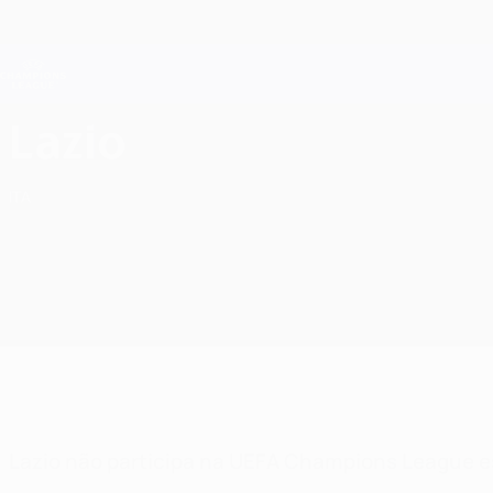
Saltar
para
o
Oficial da Champions League
conteúdo
Resultados em directo e Fantasy
principal
UEFA Champions League
S.S. Lazio UEFA Champions League 2026/27
Lazio
ITA
Lazio não participa na UEFA Champions League e