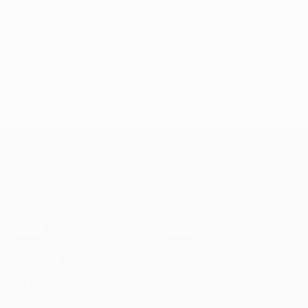
UEFA Champions League
Jogos
Equipas
UEFA.tv
Notícias
Sorteios
História
Passatempos
Sobre
Estatísticas
Loja (clubes)
VISITE
TAMBÉM