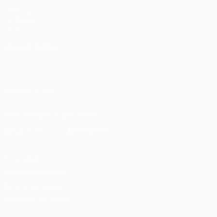
UEFA.com
Fundação
UEFA
MUDAR IDIOMA
Português
English
Français
Deutsch
Русский
Español
Italiano
Português
العربية
SIGA-NOS EM
Descarregue a app oficial
Privacidade
Termos e condições
Política de cookies
Definições de cookies