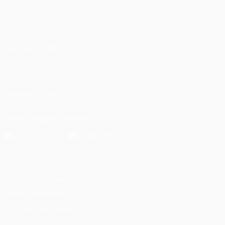
UEFA.com
Fundação
UEFA
MUDAR IDIOMA
Português
English
Français
Deutsch
Русский
Español
Italiano
Português
العربية
SIGA-NOS EM
Descarregue a app oficial
Privacidade
Termos e condições
Política de cookies
Definições de cookies