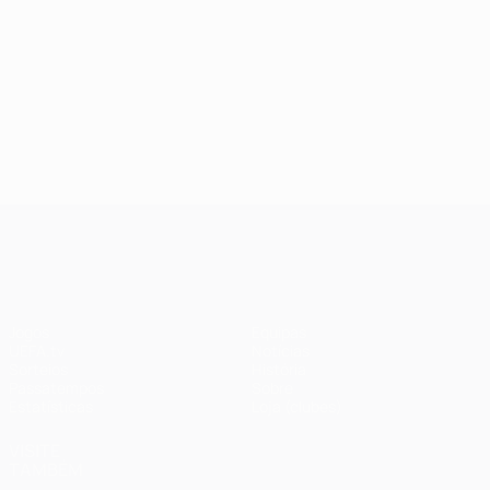
UEFA Champions League
Jogos
Equipas
UEFA.tv
Notícias
Sorteios
História
Passatempos
Sobre
Estatísticas
Loja (clubes)
VISITE
TAMBÉM