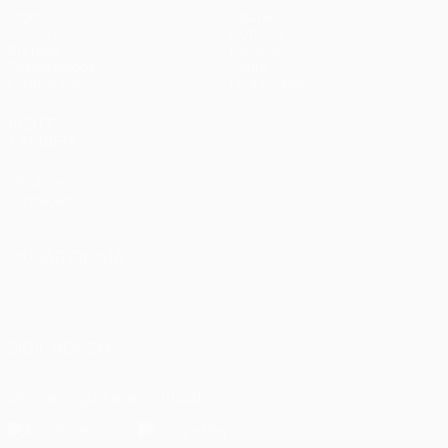
Jogos
Equipas
UEFA.tv
Notícias
Sorteios
História
Passatempos
Sobre
Estatísticas
Loja (clubes)
VISITE
TAMBÉM
UEFA.com
Fundação
UEFA
MUDAR IDIOMA
Português
English
Français
Deutsch
Русский
Español
Italiano
Português
العربية
SIGA-NOS EM
Descarregue a app oficial