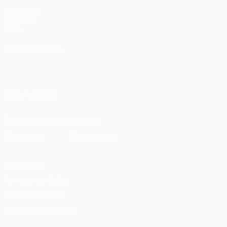
UEFA.com
Fundação
UEFA
MUDAR IDIOMA
Português
English
Français
Deutsch
Русский
Español
Italiano
Português
العربية
SIGA-NOS EM
Descarregue a app oficial
Privacidade
Termos e condições
Política de cookies
Definições de cookies