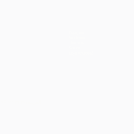
Equipas
Notícias
História
Sobre
Loja (clubes)
no
Português
العربية