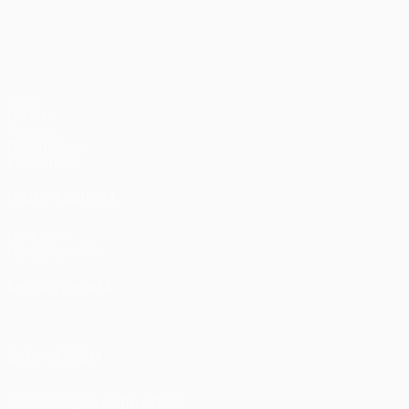
UEFA Champions League
Jogos
UEFA.tv
Sorteios
Passatempos
Estatísticas
VISITE TAMBÉM
UEFA.com
Fundação UEFA
MUDAR IDIOMA
Português
English
Français
Deutsch
Русский
Español
Italia
SIGA-NOS EM
Descarregue a app oficial