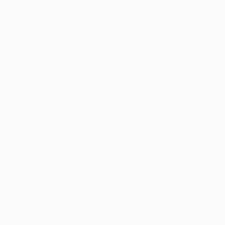
Jogos
Equipas
UEFA.tv
Notícias
Sorteios
História
Passatempos
Sobre
Estatísticas
Loja (clubes)
VISITE
TAMBÉM
UEFA.com
Fundação
UEFA
MUDAR IDIOMA
Português
English
Français
Deutsch
Русский
Español
Italiano
Português
العربية
SIGA-NOS EM
Descarregue a app oficial