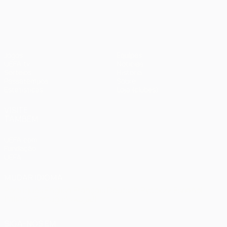
UEFA Champions League
Jogos
Equipas
UEFA.tv
Notícias
Sorteios
História
Passatempos
Sobre
Estatísticas
Loja (clubes)
VISITE
TAMBÉM
UEFA.com
Fundação
UEFA
MUDAR IDIOMA
Português
English
Français
Deutsch
Русский
Español
Italiano
Português
العربية
SIGA-NOS EM