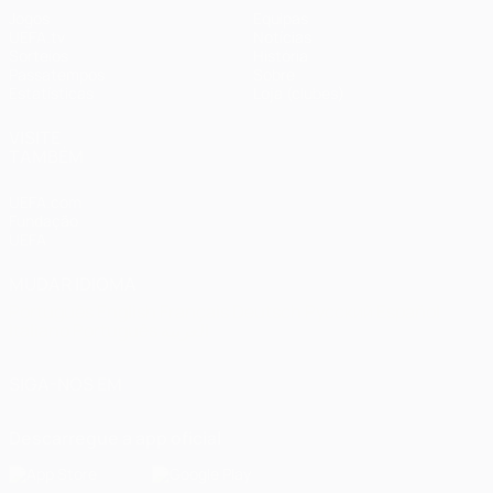
Jogos
Equipas
UEFA.tv
Notícias
Sorteios
História
Passatempos
Sobre
Estatísticas
Loja (clubes)
VISITE
TAMBÉM
UEFA.com
Fundação
UEFA
MUDAR IDIOMA
Português
English
Français
Deutsch
Русский
Español
Italiano
Português
العربية
SIGA-NOS EM
Descarregue a app oficial