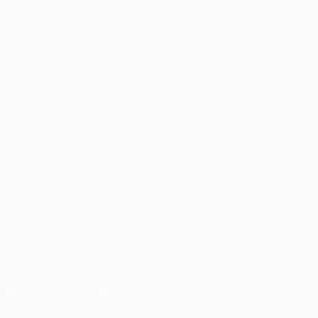
UEFA.tv
Notícias
Sorteios
História
Passatempos
Sobre
Estatísticas
Loja (clubes)
VISITE
TAMBÉM
UEFA.com
Fundação
UEFA
MUDAR IDIOMA
Português
English
Français
Deutsch
Русский
Español
Italiano
Português
العربية
SIGA-NOS EM
Descarregue a app oficial